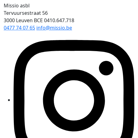
Missio asbl
Tervuursestraat 56
3000 Leuven
BCE 0410.647.718
0477 74 07 65
info@missio.be